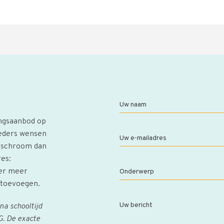
Uw naam
ingsaanbod op
ieders wensen
Uw e-mailadres
n schroom dan
res:
 er meer
Onderwerp
n toevoegen.
Uw bericht
a schooltijd
. De exacte