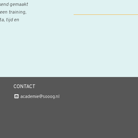
bekend gemaakt
een training,
, tijd en
CONTACT
academie@sooog.nl