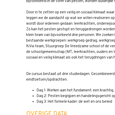
bijvoorbeeld in de vorm van pesten, worden duidelijk
Door in te zetten op een veilig en sociaal klimaat waar
leggen we de aandacht op wat we willen realiseren o
wordt door iedereen gedaan: leerkrachten, onderwijso
Zo kan het pesten gestopt en teruggedrongen worden. 
klein team van bijvoorbeeld drie personen. We zoeken 
bestaande werkgroepen: werkgroep gedrag, werkgroep
KiVa-team, Stuurgroep De Vreedzame school of de ver
de schoolgemeenschap (MT, leerkrachten, ouders en lee
sociaal en veilig klimaat als ook het terugdringen van
De cursus bestaat uit drie studiedagen. Gecombineerd
eindtoetsen/opdrachten.
Dag 1: Werken aan het fundament: een krachtig, v
Dag 2: Pesten begrijpen en handelingsgericht o
Dag 3: Het formele kader: de wet en ons beleid
OVERIGE DATA