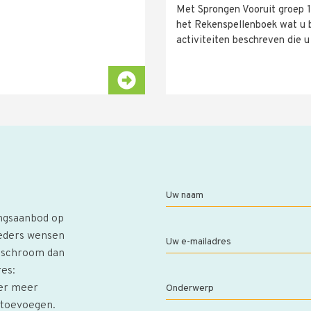
Met Sprongen Vooruit groep 1&
het Rekenspellenboek wat u bi
activiteiten beschreven die 
Uw naam
ingsaanbod op
ieders wensen
Uw e-mailadres
n schroom dan
res:
 er meer
Onderwerp
n toevoegen.