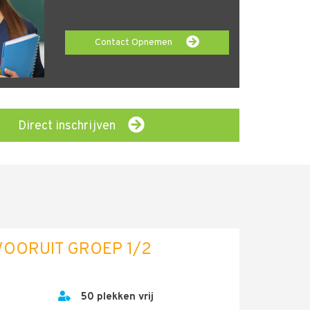
Contact Opnemen
Direct inschrijven
OORUIT GROEP 1/2
50 plekken vrij